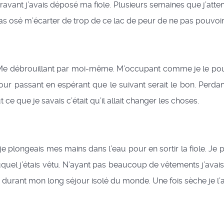
vant j’avais déposé ma fiole. Plusieurs semaines que j’attend
pas osé m’écarter de trop de ce lac de peur de ne pas pouvoir 
 Me débrouillant par moi-même. M’occupant comme je le pouvai
r passant en espérant que le suivant serait le bon. Perdant 
ce que je savais c’était qu’il allait changer les choses.
 je plongeais mes mains dans l’eau pour en sortir la fiole. Je 
uquel j’étais vêtu. N’ayant pas beaucoup de vêtements j’av
n durant mon long séjour isolé du monde. Une fois sèche je l’