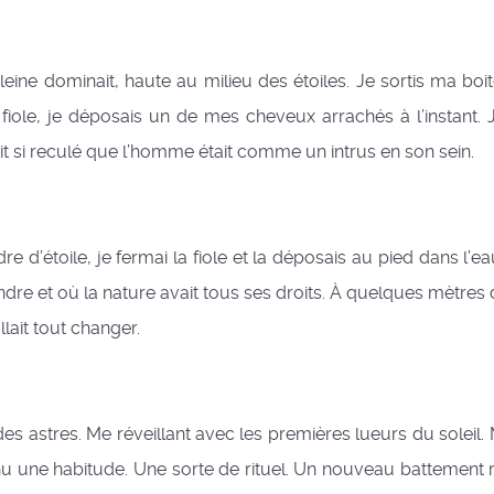
ne dominait, haute au milieu des étoiles. Je sortis ma boit
a fiole, je déposais un de mes cheveux arrachés à l’instant. 
it si reculé que l’homme était comme un intrus en son sein.
 d’étoile, je fermai la fiole et la déposais au pied dans l’e
endre et où la nature avait tous ses droits. À quelques mètres de
llait tout changer.
stres. Me réveillant avec les premières lueurs du soleil. Me 
enu une habitude. Une sorte de rituel. Un nouveau battement ra